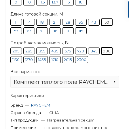
9
10
11,5
13,7
16
18
Длина готовой секции, М
11
14
18
21
28
35
43
50
57
63
71
86
101
115
Потребляемая мощность, Вт
205
285
355
435
575
720
845
980
1130
1270
1435
1710
2015
2300
Все варианты:
Комплект теплого пола RAYCHEM T2Blue - R-BL-C-50M/T0/SD
Характеристики
Бренд
—
RAYCHEM
Страна-бренда
—
США
й
Тип продукции
—
Нагревательная секция
Применение
—
в стяжку, под керамогранит, под