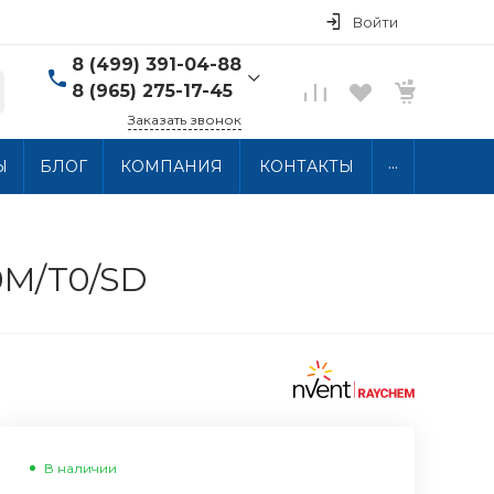
Войти
8 (499) 391-04-88
8 (965) 275-17-45
Заказать звонок
8 (499) 391-04-88
...
Ы
БЛОГ
КОМПАНИЯ
КОНТАКТЫ
г. Москва, ул.
Хлобыстова 15, 2 этаж
Пн-Пт: 10:00-18:00 Сб-
Вс: Выходной
info@thermocabel.ru
0M/T0/SD
В наличии