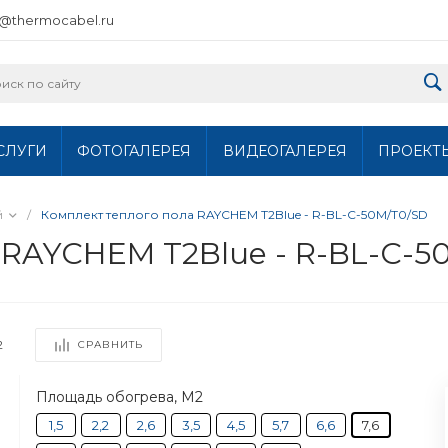
o@thermocabel.ru
СЛУГИ
ФОТОГАЛЕРЕЯ
ВИДЕОГАЛЕРЕЯ
ПРОЕКТ
й
/
Комплект теплого пола RAYCHEM T2Blue - R-BL-C-50M/T0/SD
 RAYCHEM T2Blue - R-BL-C-5
2
СРАВНИТЬ
Площадь обогрева, М2
1,5
2,2
2,6
3,5
4,5
5,7
6,6
7,6