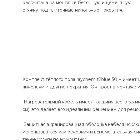
рассчитана на монтаж в бетонную и цементную
стяжку под плиточные напольные покрытия.
Комплект тёплого пола raychem t2blue 50 м имеет 
линолеум и другие покрытия. Он прост в монтаже и
Нагревательный кабель имеет толщину всего 5,5 мм, 
см), это делает его идеальным решением для ремо
Защитная экранированная оболочка кабеля исключ
использоваться как основная и вспомогательная си
также услуги по их монтажу.