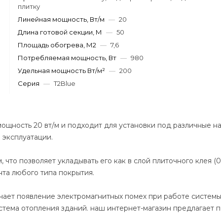
плитку
Линейная мощность, Вт/м
—
20
Длина готовой секции, М
—
50
Площадь обогрева, М2
—
7,6
Потребляемая мощность, Вт
—
980
Удельная мощность Вт/м²
—
200
Серия
—
T2Blue
мощность 20 вт/м и подходит для установки под различные на
 эксплуатации.
что позволяет укладывать его как в слой плиточного клея (0,5
нта любого типа покрытия.
ает появление электромагнитных помех при работе системы
стема отопления зданий. наш интернет-магазин предлагает п