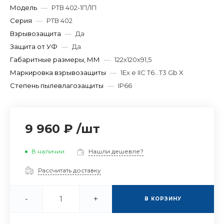
Модель
—
РТВ 402-1П/1П
Серия
—
РТВ 402
Взрывозащита
—
Да
Защита от УФ
—
Да
Габаритные размеры, ММ
—
122х120х91,5
Маркировка взрывозащиты
—
1Ex e IIC T6...T3 Gb X
Степень пылевлагозащиты
—
IP66
9 960 ₽
/
шт
В наличии
Нашли дешевле?
Рассчитать доставку
-
+
В КОРЗИНУ