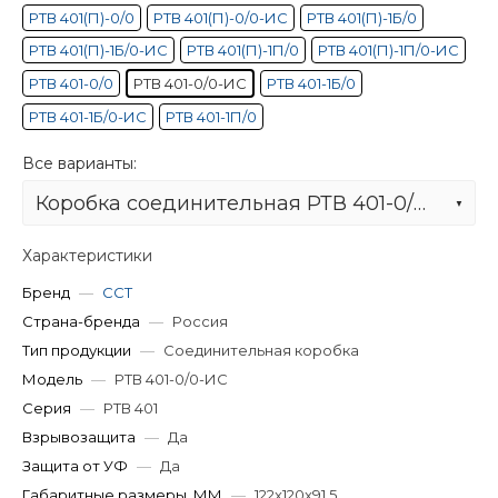
РТВ 401(П)-0/0
РТВ 401(П)-0/0-ИС
РТВ 401(П)-1Б/0
РТВ 401(П)-1Б/0-ИС
РТВ 401(П)-1П/0
РТВ 401(П)-1П/0-ИС
РТВ 401-0/0
РТВ 401-0/0-ИС
РТВ 401-1Б/0
РТВ 401-1Б/0-ИС
РТВ 401-1П/0
Все варианты:
Коробка соединительная РТВ 401-0/0-ИС
Характеристики
Бренд
—
ССТ
Страна-бренда
—
Россия
Тип продукции
—
Соединительная коробка
Модель
—
РТВ 401-0/0-ИС
Серия
—
РТВ 401
Взрывозащита
—
Да
Защита от УФ
—
Да
Габаритные размеры, ММ
—
122x120x91,5