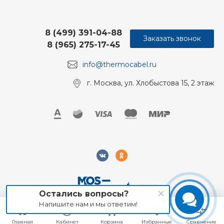
8 (499) 391-04-88
Заказать звонок
8 (965) 275-17-45
info@thermocabel.ru
г. Москва, ул. Хлобыстова 15, 2 этаж
Остались вопросы?
Напишите нам и мы ответим!
2018-2026 Mos-Obogrev.ru, Все права защищены
Главная
Главная
Кабинет
Кабинет
Корзина
Корзина
Избранные
Избранные
Сравнение
Сравнение