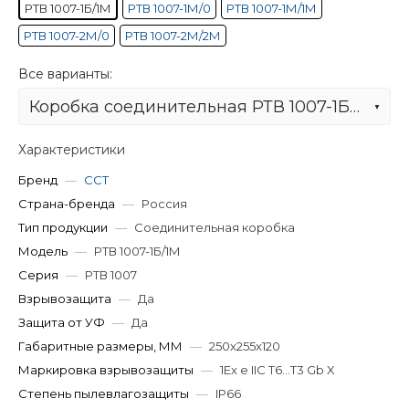
РТВ 1007-1Б/1М
РТВ 1007-1М/0
РТВ 1007-1М/1М
РТВ 1007-2М/0
РТВ 1007-2М/2М
Все варианты:
Коробка соединительная РТВ 1007-1Б/1М
Характеристики
Бренд
—
ССТ
Страна-бренда
—
Россия
Тип продукции
—
Соединительная коробка
Модель
—
РТВ 1007-1Б/1М
Серия
—
РТВ 1007
Взрывозащита
—
Да
Защита от УФ
—
Да
Габаритные размеры, ММ
—
250x255x120
Маркировка взрывозащиты
—
1Ex e IIC T6...T3 Gb X
Степень пылевлагозащиты
—
IP66