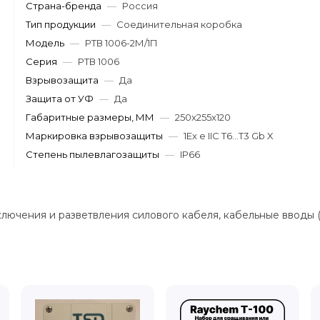
Страна-бренда
—
Россия
Тип продукции
—
Соединительная коробка
Модель
—
РТВ 1006-2М/1П
Серия
—
РТВ 1006
Взрывозащита
—
Да
Защита от УФ
—
Да
Габаритные размеры, ММ
—
250x255x120
Маркировка взрывозащиты
—
1Ex e IIC T6...T3 Gb X
Степень пылевлагозащиты
—
IP66
лючения и разветвления силового кабеля, кабельные вводы 