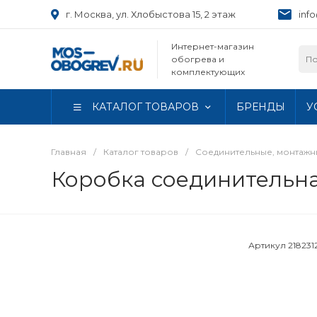
г. Москва, ул. Хлобыстова 15, 2 этаж
inf
Интернет-магазин
обогрева и
комплектующих
КАТАЛОГ ТОВАРОВ
БРЕНДЫ
У
Главная
/
Каталог товаров
/
Соединительные, монтаж
Коробка соединительна
Артикул
218231