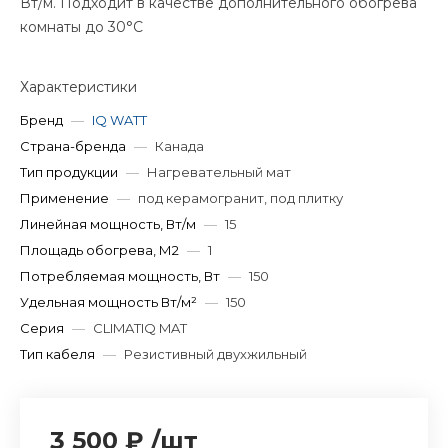
Вт/м. Подходит в качестве дополнительного обогрева
комнаты до 30°С
Характеристики
Бренд
—
IQ WATT
Страна-бренда
—
Канада
Тип продукции
—
Нагревательный мат
Применение
—
под керамогранит, под плитку
Линейная мощность, Вт/м
—
15
Площадь обогрева, М2
—
1
Потребляемая мощность, Вт
—
150
Удельная мощность Вт/м²
—
150
Серия
—
CLIMATIQ MAT
Тип кабеля
—
Резистивный двухжильный
3 500 ₽
/
шт