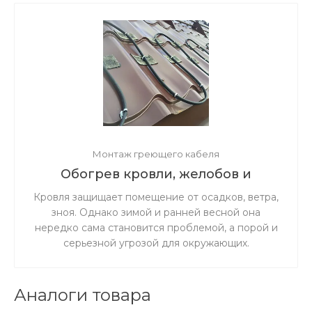
Монтаж греющего кабеля
Обогрев кровли, желобов и
водостоков
Кровля защищает помещение от осадков, ветра,
зноя. Однако зимой и ранней весной она
нередко сама становится проблемой, а порой и
серьезной угрозой для окружающих.
Сорвавшиеся с крыши снег, лёд и сосульки
могут нанести травмы прохожим или повредить
припаркованные внизу машины. Они же
Аналоги товара
являются главной причиной деформации и