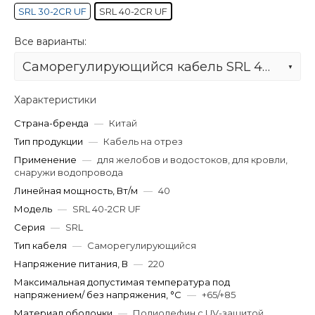
SRL 30-2CR UF
SRL 40-2CR UF
Все варианты:
Саморегулирующийся кабель SRL 40-2CR UF
Характеристики
Страна-бренда
—
Китай
Тип продукции
—
Кабель на отрез
Применение
—
для желобов и водостоков, для кровли,
снаружи водопровода
Линейная мощность, Вт/м
—
40
Модель
—
SRL 40-2CR UF
Серия
—
SRL
Тип кабеля
—
Саморегулирующийся
Напряжение питания, В
—
220
Максимальная допустимая температура под
напряжением/ без напряжения, °C
—
+65/+85
Материал оболочки
—
Полиолефин с UV-защитой