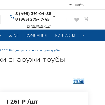
Войти
8 (499) 391-04-88
8 (965) 275-17-45
Заказать звонок
8 (499) 391-04-88
...
Ы
БЛОГ
КОМПАНИЯ
КОНТАКТЫ
г. Москва, ул.
Хлобыстова 15, 2 этаж
Пн-Пт: 10:00-18:00 Сб-
Вс: Выходной
ECO 16-4 для установки снаружи трубы
info@thermocabel.ru
ки снаружи трубы
1 261 ₽
/
шт