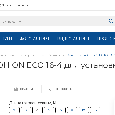
o@thermocabel.ru
СЛУГИ
ФОТОГАЛЕРЕЯ
ВИДЕОГАЛЕРЕЯ
ПРОЕКТ
овые комплекты греющего кабеля
/
Комплект кабеля ЭТАЛОН ON 
Н ON ECO 16-4 для установ
СРАВНИТЬ
ОТЛОЖИТЬ
Длина готовой секции, М
2
3
4
5
6
8
10
15