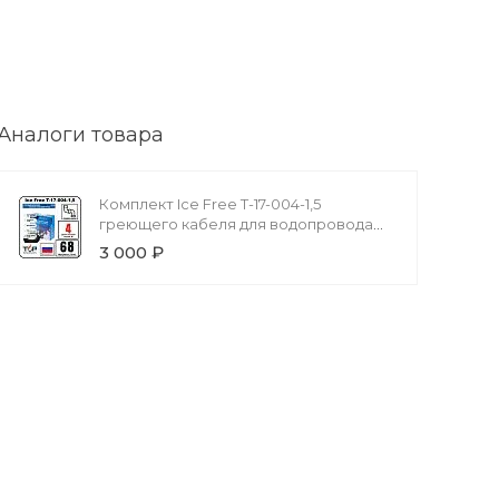
Аналоги товара
Комплект Ice Free T-17-004-1,5
греющего кабеля для водопровода
на трубу
3 000 ₽