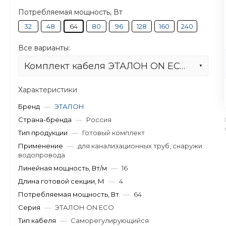
Потребляемая мощность, Вт
32
48
64
80
96
128
160
240
Все варианты:
Комплект кабеля ЭТАЛОН ON ECO 16-4 для установки снаружи трубы
Характеристики
Бренд
—
ЭТАЛОН
Страна-бренда
—
Россия
Тип продукции
—
Готовый комплект
Применение
—
для канализационных труб, снаружи
водопровода
Линейная мощность, Вт/м
—
16
Длина готовой секции, М
—
4
Потребляемая мощность, Вт
—
64
Серия
—
ЭТАЛОН ON ECO
Тип кабеля
—
Саморегулирующийся