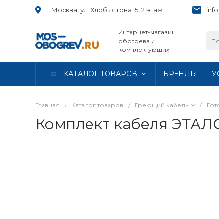
г. Москва, ул. Хлобыстова 15, 2 этаж
inf
Интернет-магазин
обогрева и
комплектующих
КАТАЛОГ ТОВАРОВ
БРЕНДЫ
У
Главная
/
Каталог товаров
/
Греющий кабель
/
Гот
Комплект кабеля ЭТАЛО