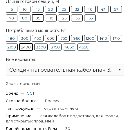
Длина готовой секции, М
6
10
15
20
25
32
40
47
57
70
80
95
110
125
135
155
Потребляемая мощность, Вт
180
300
450
600
750
960
1200
1410
1710
2100
2400
3300
3750
4050
4650
Все варианты:
Секция нагревательная кабельная 30IR-U-2-01-0950-040
Характеристики
Бренд
—
ССТ
Страна-бренда
—
Россия
Тип продукции
—
Готовый комплект
Применение
—
для желобов и водостоков, для кровли,
для открытых площадей
Линейная мощность, Вт/м
—
30