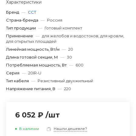
Характеристики
Бренд
—
ССТ
Страна-бренда
—
Россия
Тип продукции
—
Готовый комплект
Применение
—
для желобов и водостоков, для кровли,
для открытых площадей
Линейная мощность, Вт/м
—
20
Длина готовой секции, М
—
30
Потребляемая мощность, Вт
—
600
Серия
—
20IR-U
Тип кабеля
—
Резистивный двухжильный
Напряжение питания, В
—
220
6 052 ₽
/
шт
В наличии
Нашли дешевле?