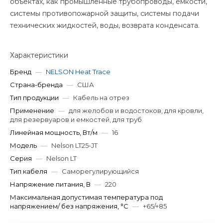
объектах, как промышленные трубопроводы, ёмкости,
системы противопожарной защиты, системы подачи
технических жидкостей, воды, возврата конденсата.
Характеристики
Бренд
—
NELSON Heat Trace
Страна-бренда
—
США
Тип продукции
—
Кабель на отрез
Применение
—
для желобов и водостоков, для кровли,
для резервуаров и емкостей, для труб
Линейная мощность, Вт/м
—
16
Модель
—
Nelson LT25-JT
Серия
—
Nelson LT
Тип кабеля
—
Саморегулирующийся
Напряжение питания, В
—
220
Максимальная допустимая температура под
напряжением/ без напряжения, °C
—
+65/+85