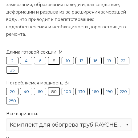
замерзания, образования наледи и, как следствие,
деформации и разрыва из-за расширения замерзшей
воды, что приводит к препятствованию
водообеспечения и необходимости дорогостоящего
ремонта.
Длина готовой секции, М
2
4
6
8
10
13
16
19
22
25
Потребляемая мощность, Вт
20
40
60
80
100
130
160
190
220
250
Все варианты:
Комплект для обогрева труб RAYCHEM FROSTGUARD-8M