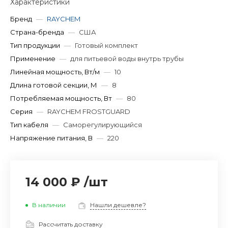
Характеристики
Бренд
—
RAYCHEM
Страна-бренда
—
США
Тип продукции
—
Готовый комплект
Применение
—
для питьевой воды внутрь трубы
Линейная мощность, Вт/м
—
10
Длина готовой секции, М
—
8
Потребляемая мощность, Вт
—
80
Серия
—
RAYCHEM FROSTGUARD
Тип кабеля
—
Саморегулирующийся
Напряжение питания, В
—
220
14 000 ₽
/
шт
В наличии
Нашли дешевле?
Рассчитать доставку