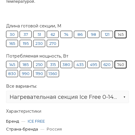
температурой.
Длина готовой секции, М
30
37
51
62
74
86
98
121
145
165
195
230
270
Потребляемая мощность, Вт
145
185
250
315
380
435
495
620
740
830
990
1190
1360
Все варианты:
Нагревательная секция Ice Free 0-145-740
Характеристики
Бренд
—
ICE FREE
Страна-бренда
—
Россия