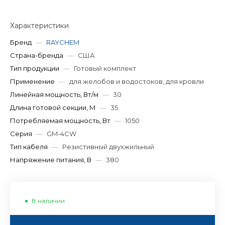
Характеристики
Бренд
—
RAYCHEM
Страна-бренда
—
США
Тип продукции
—
Готовый комплект
Применение
—
для желобов и водостоков, для кровли
Линейная мощность, Вт/м
—
30
Длина готовой секции, М
—
35
Потребляемая мощность, Вт
—
1050
Серия
—
GM-4CW
Тип кабеля
—
Резистивный двухжильный
Напряжение питания, В
—
380
В наличии