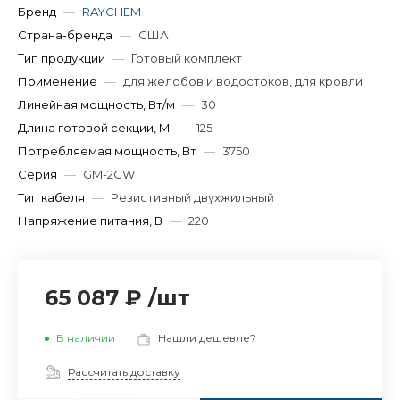
Бренд
—
RAYCHEM
Страна-бренда
—
США
Тип продукции
—
Готовый комплект
Применение
—
для желобов и водостоков, для кровли
Линейная мощность, Вт/м
—
30
Длина готовой секции, М
—
125
Потребляемая мощность, Вт
—
3750
Серия
—
GM-2CW
Тип кабеля
—
Резистивный двухжильный
Напряжение питания, В
—
220
65 087 ₽
/
шт
В наличии
Нашли дешевле?
Рассчитать доставку