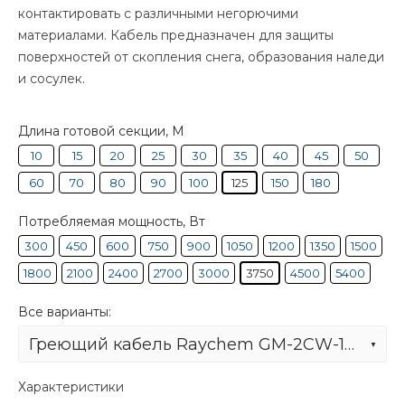
контактировать с различными негорючими
материалами. Кабель предназначен для защиты
поверхностей от скопления снега, образования наледи
и сосулек.
Длина готовой секции, М
10
15
20
25
30
35
40
45
50
60
70
80
90
100
125
150
180
Потребляемая мощность, Вт
300
450
600
750
900
1050
1200
1350
1500
1800
2100
2400
2700
3000
3750
4500
5400
Все варианты:
Греющий кабель Raychem GM-2CW-125M
Характеристики