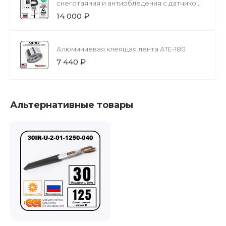
снеготаяния и антиобледения с датчиком
осадков
14 000 ₽
Алюминиевая клеящая лента ATE-180
7 440 ₽
Альтернативные товары