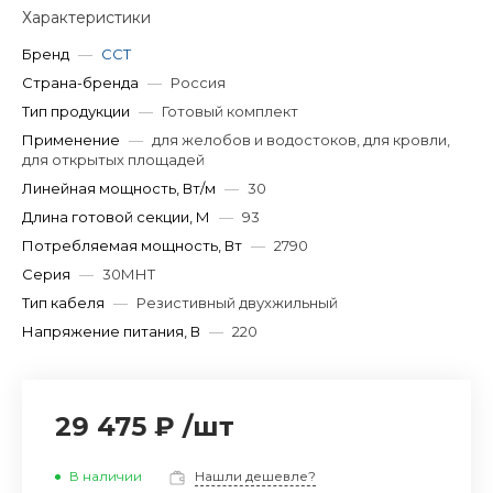
Характеристики
Бренд
—
ССТ
Страна-бренда
—
Россия
Тип продукции
—
Готовый комплект
Применение
—
для желобов и водостоков, для кровли,
для открытых площадей
Линейная мощность, Вт/м
—
30
Длина готовой секции, М
—
93
Потребляемая мощность, Вт
—
2790
Серия
—
30МНТ
Тип кабеля
—
Резистивный двухжильный
Напряжение питания, В
—
220
29 475 ₽
/
шт
В наличии
Нашли дешевле?