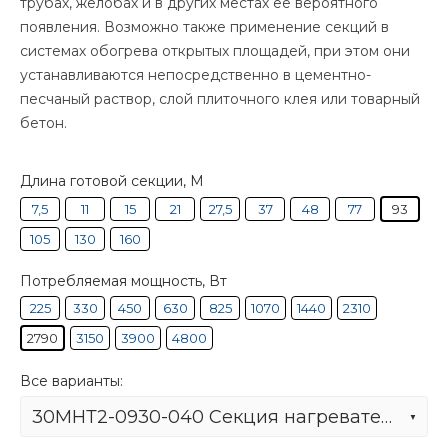
трубах, желобах и в других местах ее вероятного
появления. Возможно также применение секций в
системах обогрева открытых площадей, при этом они
устанавливаются непосредственно в цементно-
песчаный раствор, слой плиточного клея или товарный
бетон.
Длина готовой секции, М
7,5
11
15
21
27,5
37
48
77
93
105
130
160
Потребляемая мощность, Вт
225
330
450
630
825
1070
1440
2310
2790
3150
3900
4800
Все варианты:
30МНТ2-0930-040 Секция нагревательная кабельная