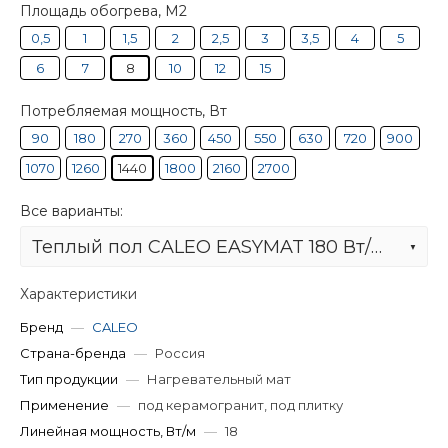
Площадь обогрева, М2
0,5
1
1,5
2
2,5
3
3,5
4
5
6
7
8
10
12
15
Потребляемая мощность, Вт
90
180
270
360
450
550
630
720
900
1070
1260
1440
1800
2160
2700
Все варианты:
Теплый пол CALEO EASYMAT 180 Вт/м2 8 м2
Характеристики
Бренд
—
CALEO
Страна-бренда
—
Россия
Тип продукции
—
Нагревательный мат
Применение
—
под керамогранит, под плитку
Линейная мощность, Вт/м
—
18