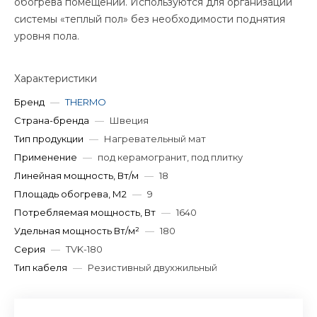
обогрева помещений. Используются для организации
системы «теплый пол» без необходимости поднятия
уровня пола.
Характеристики
Бренд
—
THERMO
Страна-бренда
—
Швеция
Тип продукции
—
Нагревательный мат
Применение
—
под керамогранит, под плитку
Линейная мощность, Вт/м
—
18
Площадь обогрева, М2
—
9
Потребляемая мощность, Вт
—
1640
Удельная мощность Вт/м²
—
180
Серия
—
TVK-180
Тип кабеля
—
Резистивный двухжильный