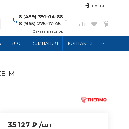
Войти
8 (499) 391-04-88
8 (965) 275-17-45
Заказать звонок
8 (499) 391-04-88
...
Ы
БЛОГ
КОМПАНИЯ
КОНТАКТЫ
г. Москва, ул.
Хлобыстова 15, 2 этаж
Пн-Пт: 10:00-18:00 Сб-
Вс: Выходной
info@thermocabel.ru
кв.м
35 127 ₽
/
шт