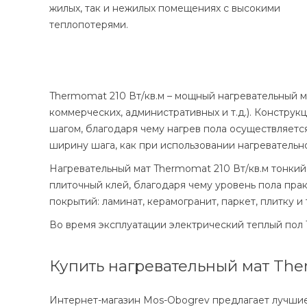
жилых, так и нежилых помещениях с высокими
теплопотерями.
Thermomat 210 Вт/кв.м – мощный нагревательный м
коммерческих, административных и т.д.). Констру
шагом, благодаря чему нагрев пола осуществляется
ширину шага, как при использовании нагревательно
Нагревательный мат Thermomat 210 Вт/кв.м тонкий
плиточный клей, благодаря чему уровень пола пр
покрытий: ламинат, керамогранит, паркет, плитку и т
Во время эксплуатации электрический теплый пол
Купить нагревательный мат Ther
Интернет-магазин Mos-Obogrev предлагает лучшие 