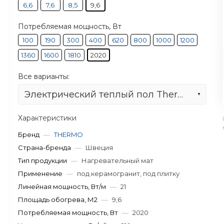
6,6
7,6
8,5
9,6
Потребляемая мощность, Вт
100
190
300
400
620
800
1000
1200
1360
1600
1810
2020
Все варианты:
Электрический теплый пол Thermomat TVK-210 9,6 кв.м
Характеристики
Бренд
—
THERMO
Страна-бренда
—
Швеция
Тип продукции
—
Нагревательный мат
Применение
—
под керамогранит, под плитку
Линейная мощность, Вт/м
—
21
Площадь обогрева, М2
—
9,6
Потребляемая мощность, Вт
—
2020