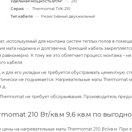
Удельная мощность Вт/м²
—
210
Серия
—
Thermomat TVK-210
Тип кабеля
—
Резистивный двухжильный
ат, используемый для монтажа систем теплых полов в помеще
кция мата надежна и долговечна. Греющий кабель закрепляет
 равномерно. К тому же это облегчает процесс монтажа – не
го кабеля.
, и для его укладки не требуется обустраивать цементную с
актически не поднимается. Нагревательные маты Thermomat 
.д.
 Thermomat не требует обслуживания. Производитель предос
momat 210 Вт/кв.м 9,6 кв.м по выгодн
цены на нагревательные маты Thermomat 210 Вт/кв.м. При э