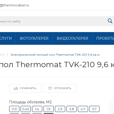
o@thermocabel.ru
СЛУГИ
ФОТОГАЛЕРЕЯ
ВИДЕОГАЛЕРЕЯ
ПРОЕКТ
й
/
Электрический теплый пол Thermomat TVK-210 9,6 кв.м
пол Thermomat TVK-210 9,6 
СРАВНИТЬ
ОТЛОЖИТЬ
Площадь обогрева, М2
0,9
0,45
1,4
1,9
2,9
3,8
4,7
5,7