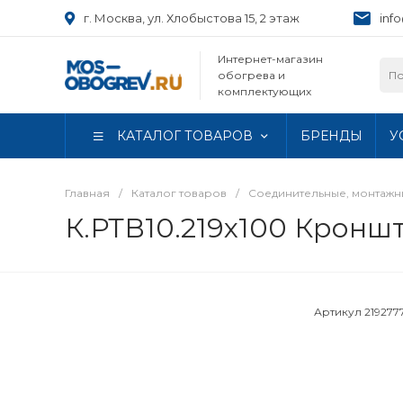
г. Москва, ул. Хлобыстова 15, 2 этаж
inf
Интернет-магазин
обогрева и
комплектующих
КАТАЛОГ ТОВАРОВ
БРЕНДЫ
У
Главная
/
Каталог товаров
/
Соединительные, монтаж
К.РТВ10.219х100 Кронш
Артикул
219277