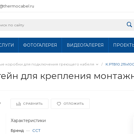
o@thermocabel.ru
СЛУГИ
ФОТОГАЛЕРЕЯ
ВИДЕОГАЛЕРЕЯ
ПРОЕКТ
ные коробки для подключения греющего кабеля
/
К.РТВ10.219х1
тейн для крепления монтаж
7
СРАВНИТЬ
ОТЛОЖИТЬ
Характеристики
Бренд
—
ССТ