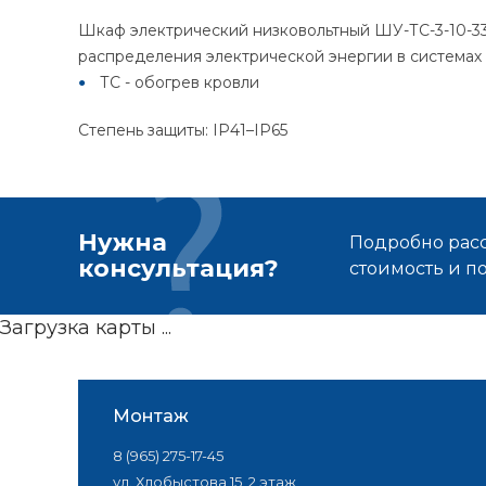
Шкаф электрический низковольтный ШУ-ТС-3-10-33
распределения электрической энергии в системах
ТС - обогрев кровли
Степень защиты: IP41–IP65
Нужна
Подробно расс
консультация?
стоимость и 
Загрузка карты ...
Монтаж
8 (965) 275-17-45
ул. Хлобыстова 15, 2 этаж