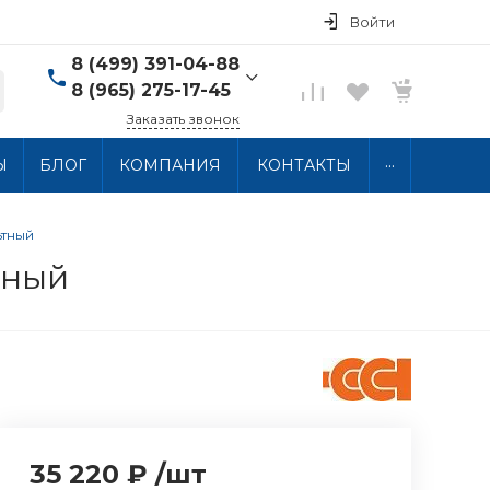
Войти
8 (499) 391-04-88
8 (965) 275-17-45
Заказать звонок
8 (499) 391-04-88
...
Ы
БЛОГ
КОМПАНИЯ
КОНТАКТЫ
г. Москва, ул.
Хлобыстова 15, 2 этаж
Пн-Пт: 10:00-18:00 Сб-
Вс: Выходной
ьтный
info@thermocabel.ru
тный
35 220 ₽
/
шт